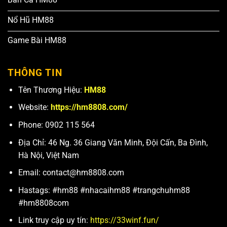
Nổ Hũ HM88
Game Bài HM88
THÔNG TIN
Tên Thương Hiệu:
HM88
Website:
https://hm8808.com/
Phone:
0902 115 564
Địa Chỉ:
46 Ng. 36 Giang Văn Minh, Đội Cấn, Ba Đình,
Hà Nội, Việt Nam
Email:
contact@hm8808.com
Hastags:
#hm88 #nhacaihm88 #trangchuhm88
#hm8808com
Link truy cập uy tín:
https://33winf.fun/