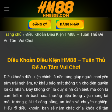
Bỏ
qua
nội
dung
ĐĂNG KÝ
ĐĂNG NHẬP
Trang chủ
»
Điều Khoản Điều Kiện HM88 – Tuân Thủ Để
An Tâm Vui Chơi
Điều Khoản Điều Kiện HM88 – Tuân Thủ
Để An Tâm Vui Chơi
Điều khoản điều kiện
chính là nền tảng giúp người chơi yên
tâm trải nghiệm, từ khâu bảo mật thông tin cho đến quyền
lợi cá nhân. Đây không chỉ là quy định cần biết, mà còn là
cam kết minh bạch của thương hiệu trong việc mang lại
môi trường giải trí công bằng, an toàn và chuyên nghiệp.
Hiểu rõ điều khoản, bạn sẽ nắm chắc chìa khóa để tận