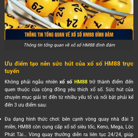
Thông tin tổng quan về xổ số HM88 đình đám
Ưu điểm tạo nên sức hút của xổ số HM88 trực
tuyến
Không phải ngẫu nhiên
xổ số
HM88
trở thành điểm đến
quen thuộc của cộng đồng yêu thích xổ số. Sức hút của
chuyên mục giải trí đến từ nhiều yếu tố và nổi bật phải kể
đến 3 ưu điểm sau:
Đa dạng hình thức chơi: bên cạnh vòng quay nhà đài 3
miền, HM88 còn cung cấp xổ số siêu tốc, Keno, Mega, Lộc
Phát Tài… Vòng quay thưởng diễn ra liên tục 24/24, giúp