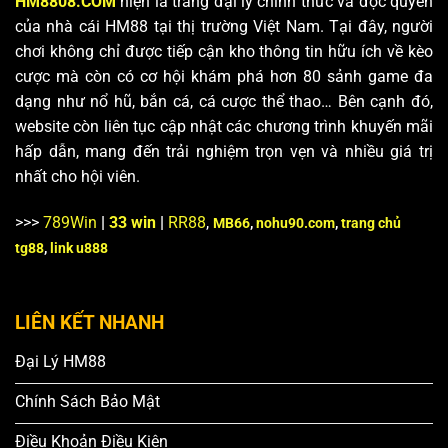
HM8808.COM
hiện là trang đại lý chính thức và độc quyền
của nhà cái HM88 tại thị trường Việt Nam. Tại đây, người
chơi không chỉ được tiếp cận kho thông tin hữu ích về kèo
cược mà còn có cơ hội khám phá hơn 80 sảnh game đa
dạng như nổ hũ, bắn cá, cá cược thể thao… Bên cạnh đó,
website còn liên tục cập nhật các chương trình khuyến mãi
hấp dẫn, mang đến trải nghiệm trọn vẹn và nhiều giá trị
nhất cho hội viên.
>>>
789Win
|
33 win
|
RR88
,
MB66
,
nohu90.com
,
trang chủ
tg88
,
link u888
LIÊN KẾT NHANH
Đại Lý HM88
Chính Sách Bảo Mật
Điều Khoản Điều Kiện