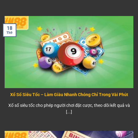
18
Th9
Xổ Số Siêu Tốc – Làm Giàu Nhanh Chóng Chỉ Trong Vài Phút
Xổ số siêu tốc cho phép người chơi đặt cược, theo dõi kết quả và
[...]