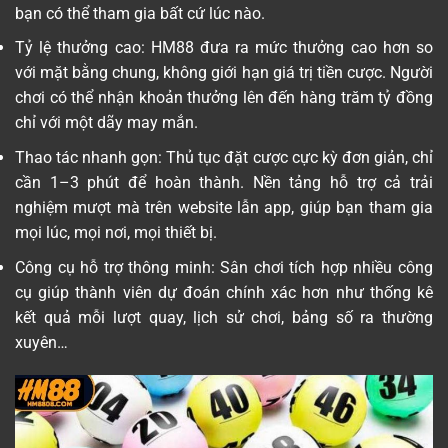
bạn có thể tham gia bất cứ lúc nào.
Tỷ lệ thưởng cao: HM88 đưa ra mức thưởng cao hơn so
với mặt bằng chung, không giới hạn giá trị tiền cược. Người
chơi có thể nhận khoản thưởng lên đến hàng trăm tỷ đồng
chỉ với một dãy may mắn.
Thao tác nhanh gọn: Thủ tục đặt cược cực kỳ đơn giản, chỉ
cần 1–3 phút để hoàn thành. Nền tảng hỗ trợ cả trải
nghiệm mượt mà trên website lẫn app, giúp bạn tham gia
mọi lúc, mọi nơi, mọi thiết bị.
Công cụ hỗ trợ thông minh: Sân chơi tích hợp nhiều công
cụ giúp thành viên dự đoán chính xác hơn như thống kê
kết quả mỗi lượt quay, lịch sử chơi, bảng số ra thường
xuyên…