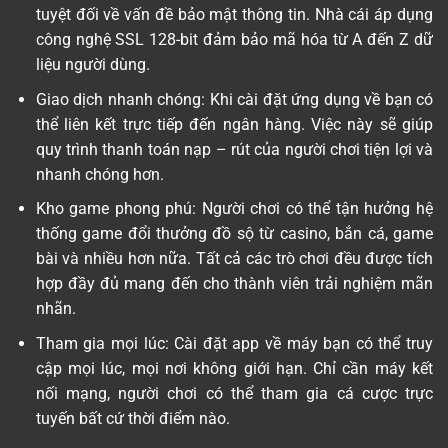
tuyệt đối về vấn đề bảo mật thông tin. Nhà cái áp dụng
công nghệ SSL 128-bit đảm bảo mã hóa từ A đến Z dữ
liệu người dùng.
Giao dịch nhanh chóng: Khi cài đặt ứng dụng về bạn có
thể liên kết trực tiếp đến ngân hàng. Việc này sẽ giúp
quy trình thanh toán nạp – rút của người chơi tiện lợi và
nhanh chóng hơn.
Kho game phong phú: Người chơi có thể tận hưởng hệ
thống game đổi thưởng đồ sộ từ casino, bắn cá, game
bài và nhiều hơn nữa. Tất cả các trò chơi đều được tích
hợp đầy đủ mang đến cho thành viên trải nghiệm mãn
nhãn.
Tham gia mọi lúc: Cài đặt app về máy bạn có thể truy
cập mọi lúc, mọi nơi không giới hạn. Chỉ cần máy kết
nối mạng, người chơi có thể tham gia cá cược trực
tuyến bất cứ thời điểm nào.