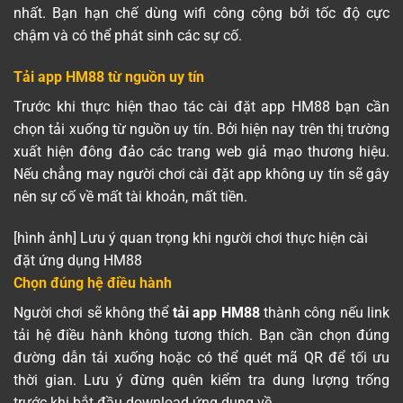
nhất. Bạn hạn chế dùng wifi công cộng bởi tốc độ cực
chậm và có thể phát sinh các sự cố.
Tải app HM88 từ nguồn uy tín
Trước khi thực hiện thao tác cài đặt app HM88 bạn cần
chọn tải xuống từ nguồn uy tín. Bởi hiện nay trên thị trường
xuất hiện đông đảo các trang web giả mạo thương hiệu.
Nếu chẳng may người chơi cài đặt app không uy tín sẽ gây
nên sự cố về mất tài khoản, mất tiền.
[hình ảnh] Lưu ý quan trọng khi người chơi thực hiện cài
đặt ứng dụng HM88
Chọn đúng hệ điều hành
Người chơi sẽ không thể
tải app HM88
thành công nếu link
tải hệ điều hành không tương thích. Bạn cần chọn đúng
đường dẫn tải xuống hoặc có thể quét mã QR để tối ưu
thời gian. Lưu ý đừng quên kiểm tra dung lượng trống
trước khi bắt đầu download ứng dụng về.