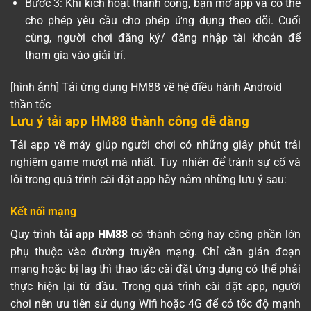
Bước 3: Khi kích hoạt thành công, bạn mở app và có thể
cho phép yêu cầu cho phép ứng dụng theo dõi. Cuối
cùng, người chơi đăng ký/ đăng nhập tài khoản để
tham gia vào giải trí.
[hình ảnh] Tải ứng dụng HM88 về hệ điều hành Android
thần tốc
Lưu ý tải app HM88 thành công dễ dàng
Tải app về máy giúp người chơi có những giây phút trải
nghiệm game mượt mà nhất. Tuy nhiên để tránh sự cố và
lỗi trong quá trình cài đặt app hãy nắm những lưu ý sau:
Kết nối mạng
Quy trình
tải app HM88
có thành công hay công phần lớn
phụ thuộc vào đường truyền mạng. Chỉ cần gián đoạn
mạng hoặc bị lag thì thao tác cài đặt ứng dụng có thể phải
thực hiện lại từ đầu. Trong quá trình cài đặt app, người
chơi nên ưu tiên sử dụng Wifi hoặc 4G để có tốc độ mạnh