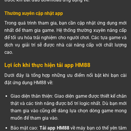
Thường xuyên cập nhật app
Trong quá trình tham gia, bạn cần cập nhật ứng dụng mới
nhất để tham gia game. Hệ thống thường xuyên nâng cấp
để tối ưu hóa trải nghiệm cho người chơi. Các tựa game và
dịch vụ giải trí sẽ được nhà cái nâng cấp với chất lượng
cao.
Lợi ích khi thực hiện tải app HM88
Dưới đây là tổng hợp những ưu điểm nổi bật khi bạn cài
đặt ứng dụng HM88 về:
Giao diện thân thiện: Giao diện game được thiết kế chân
thật và các tính năng được bố trí logic nhất. Dù bạn mới
tham gia vào cũng dễ dàng lựa chọn dòng game mong
muốn để tham gia vào.
Bảo mật cao:
Tải app HM88
về máy bạn có thể yên tâm