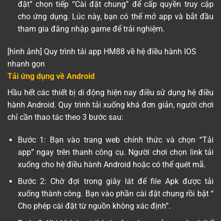
đặt” chọn tiếp “Cài đặt chung” để cấp quyền truy cập
cho ứng dụng. Lúc này, bạn có thể mở app và bắt đầu
tham gia đăng nhập game để trải nghiệm.
[hình ảnh] Quy trình tải app HM88 về hệ điều hành IOS
nhanh gọn
Tải ứng dụng về Android
Hầu hết các thiết bị di động hiện nay điều sử dụng hệ điều
hành Android. Quy trình tải xuống khá đơn giản, người chơi
chỉ cần thao tác theo 3 bước sau:
Bước 1: Bạn vào trang web chính thức và chọn “Tải
app” ngay trên thanh công cụ. Người chơi chọn link tải
xuống cho hệ điều hành Android hoặc có thể quét mã.
Bước 2: Chờ đợi trong giây lát để file Apk được tải
xuống thành công. Bạn vào phần cài đặt chung rồi bật “
Cho phép cài đặt từ nguồn không xác định”.