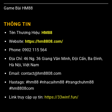
Game Bài HM88
THÔNG TIN
Tên Thương Hiệu:
HM88
Website:
https://hm8808.com/
Phone:
0902 115 564
Địa Chỉ:
46 Ng. 36 Giang Văn Minh, Đội Cấn, Ba Đình,
Hà Nội, Việt Nam
Email:
contact@hm8808.com
Hastags:
#hm88 #nhacaihm88 #trangchuhm88
#hm8808com
Link truy cập uy tín:
https://33winf.fun/